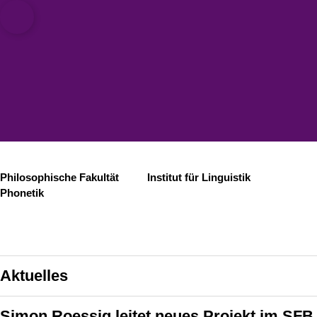
ät zu Köln
nguistik)
Open quicklink menu
Suche öffnen
Sprachauswahl öffnen
Menü schließen
Menü öffnen
Philosophische Fakultät
Institut für Linguistik
Phonetik
Aktuelles
Simon Roessig leitet neues Projekt im SFB