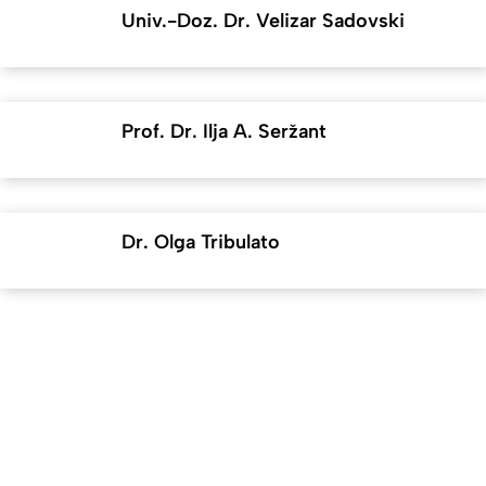
Univ.-Doz. Dr. Velizar Sadovski
Prof. Dr. Ilja A. Seržant
Dr. Olga Tribulato
Nach
Erstellt am: 18. Oktober 2021 zuletzt geändert am: 23. April 2026
Universität zu Köln
Datenschutz
Barrierefreiheitserklärung
Leichte Sprache
Sitemap
Impressum
Kontakt