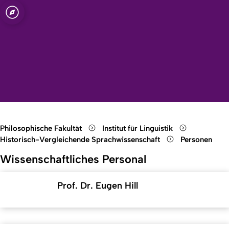
t zu Köln
Open quicklink menu
tut für
Suche öffnen
Sprachauswahl öffnen
Menü schließen
Menü öffnen
Philosophische Fakultät
Institut für Linguistik
Historisch-Vergleichende Sprachwissenschaft
Personen
Wissenschaftliches Personal
Prof. Dr. Eugen Hill